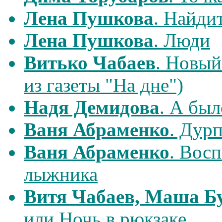
Лена Пушкова
. Найдит
Лена Пушкова
. Люди
Витько Чабаев
. Новый
из газеты "На дне")
Надя Демидова
. А было
Ваня Абраменко
. Дурп
Ваня Абраменко
. Вос
лыжника
Витя Чабаев, Маша Б
или Ночь в рюкзаке