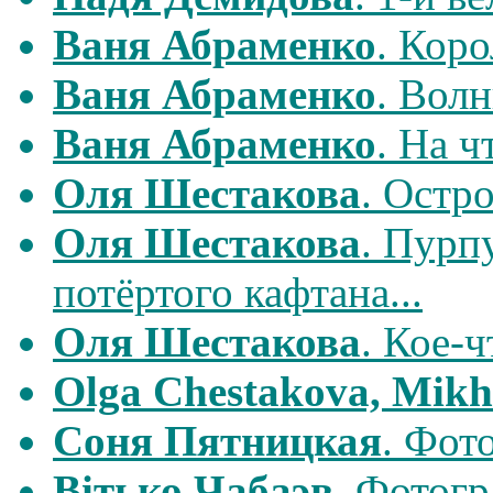
Ваня Абраменко
. Коpо
Ваня Абраменко
. Вол
Ваня Абраменко
. На ч
Оля Шестакова
. Остр
Оля Шестакова
. Пурп
потёртого кафтана...
Оля Шестакова
. Кое-
Olga Chestakova, Mikh
Соня Пятницкая
. Фот
Вiтько Чабаэв
. Фотогр