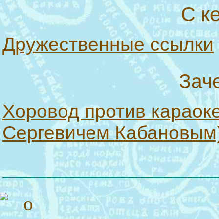
С к
Дружественные ссылки
Зач
Хоровод против караок
Сергевичем Кабановым