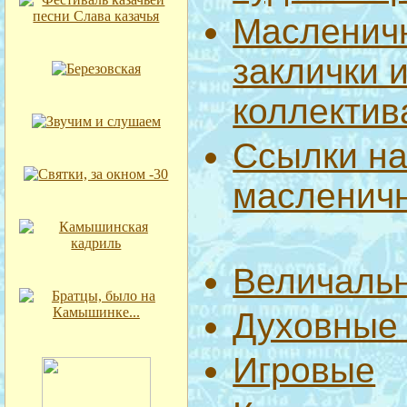
Масленич
заклички 
коллектив
Ссылки на
масленич
Величаль
Духовные 
Игровые