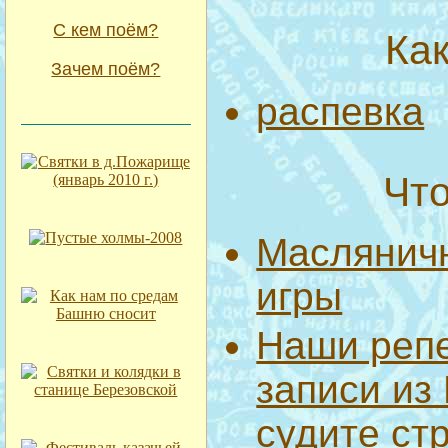
С кем поём?
Ка
Зачем поём?
распевка
Чт
Маслянич
игры
Наши реп
записи из
судите стр