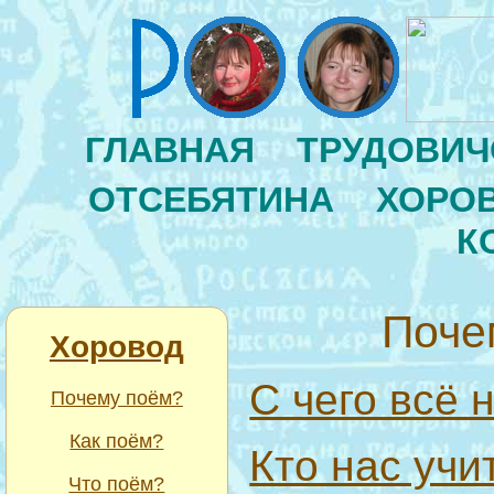
ГЛАВНАЯ
ТРУДОВИЧ
ОТСЕБЯТИНА
ХОРО
К
Поче
Хоровод
C чего всё 
Почему поём?
Как поём?
Кто нас учи
Что поём?