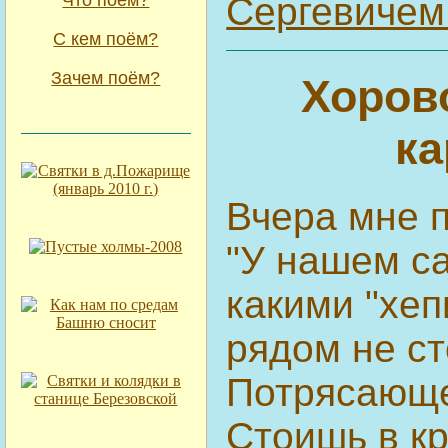
Что поём?
Сергевичем
С кем поём?
Зачем поём?
Хоров
ка
Вчера мне п
"У нашем сад
какими "хеп
рядом не ст
Потрясающ
Стоишь в кру