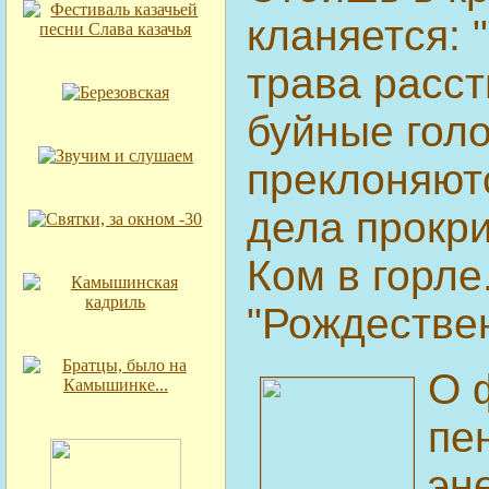
кланяется: "
трава расс
буйные гол
преклоняются
дела прокрич
Ком в горле
"Рождествен
О 
пе
эн