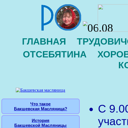
ГЛАВНАЯ
ТРУДОВИЧ
ОТСЕБЯТИНА
ХОРО
К
Что такое
С 9.0
Бакшевская Масляница?
участ
История
Бакшевской Масляницы