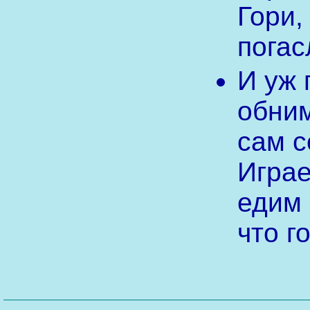
Гори,
погас
И уж 
обним
сам с
Играе
едим 
что г