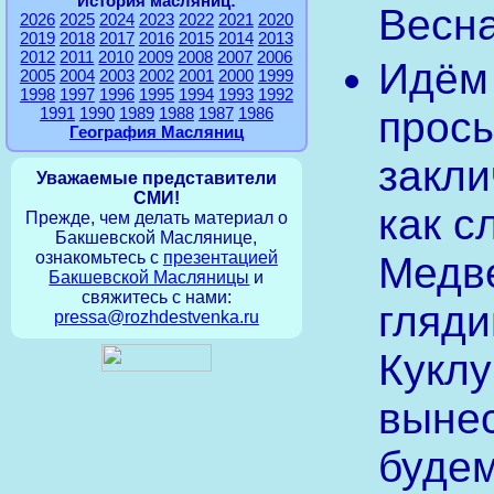
История масляниц:
Весна
2026
2025
2024
2023
2022
2021
2020
2019
2018
2017
2016
2015
2014
2013
2012
2011
2010
2009
2008
2007
2006
Идём 
2005
2004
2003
2002
2001
2000
1999
1998
1997
1996
1995
1994
1993
1992
1991
1990
1989
1988
1987
1986
просы
География Масляниц
закли
Уважаемые представители
СМИ!
как с
Прежде, чем делать материал о
Бакшевской Маслянице,
ознакомьтесь с
презентацией
Медве
Бакшевской Масляницы
и
свяжитесь с нами:
гляди
pressa@rozhdestvenka.ru
Куклу
вынес
будем