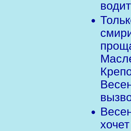
водит
Тольк
смири
проща
Масле
Крепо
Весе
вызво
Весе
хочет