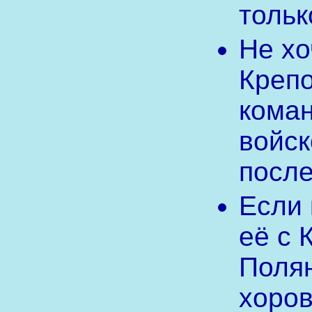
тольк
Не хо
Креп
коман
войск
после
Если 
её с 
Полян
хоров