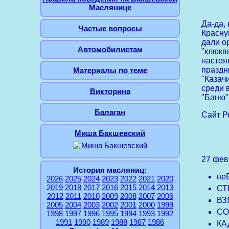
Маслянице
Да-да,
Частые вопросы
Красну
дали о
Автомобилистам
"клюкв
настоя
праздн
Материалы по теме
"Казачи
среди 
Викторина
"Баню"
Балаган
Сайт Р
Миша Бакшевский
27 фев
История масляниц:
не
2026
2025
2024
2023
2022
2021
2020
2019
2018
2017
2016
2015
2014
2013
СТ
2012
2011
2010
2009
2008
2007
2006
ВЗ
2005
2004
2003
2002
2001
2000
1999
СО
1998
1997
1996
1995
1994
1993
1992
1991
1990
1989
1988
1987
1986
КА