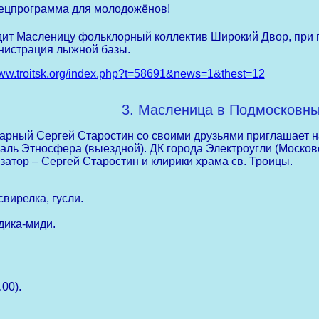
ецпрограмма для молодожёнов!
ит Масленицу фольклорный коллектив Широкий Двор, при п
нистрация лыжной базы.
www.troitsk.org/index.php?t=58691&news=1&thest=12
3. Масленица в Подмосковны
арный Сергей Старостин со своими друзьями приглашает н
аль Этносфера (выездной). ДК города Электроугли (Московск
затор – Сергей Старостин и клирики храма св. Троицы.
.
вирелка, гусли.
дика-миди.
.00).