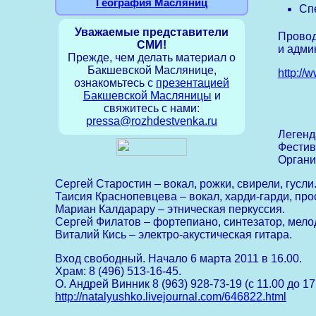
География Масляниц
Сп
Уважаемые представители
Провод
СМИ!
и адми
Прежде, чем делать материал о
Бакшевской Маслянице,
http://
ознакомьтесь с
презентацией
Бакшевской Масляницы
и
свяжитесь с нами:
pressa@rozhdestvenka.ru
Легенд
Фестив
Органи
Сергей Старостин – вокал, рожки, свирели, гусли
Таисия Краснопевцева – вокал, харди-гарди, прос
Мариан Калдарару – этническая перкуссия.
Сергей Филатов – фортепиано, синтезатор, мело
Виталий Кись – электро-акустическая гитара.
Вход свободный. Начало 6 марта 2011 в 16.00.
Храм: 8 (496) 513-16-45.
О. Андрей Винник 8 (963) 928-73-19 (с 11.00 до 17
http://natalyushko.livejournal.com/646822.html