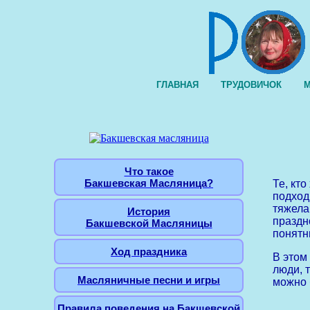
ГЛАВНАЯ
ТРУДОВИЧОК
М
Что такое
Бакшевская Масляница?
Те, кт
подходи
тяжела
История
праздн
Бакшевской Масляницы
понятн
Ход праздника
В этом
люди, т
Масляничные песни и игры
можно б
Правила поведения на Бакшевской