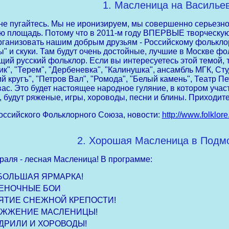
1. Масленица на Василье
 не пугайтесь. Мы не иронизируем, мы совершенно серьезно
ю площадь. Потому что в 2011-м году ВПЕРВЫЕ творческу
рганизовать нашим добрым друзьям - Российскому фольклорно
ы" и скуки. Там будут очень достойные, лучшие в Москве ф
щий русский фольклор. Если вы интересуетесь этой темой, 
ик", "Терем", "Дербеневка", "Калинушка", ансамбль МГК, Сту
й кругъ", "Петров Вал", "Ромода", "Белый камень", Театр Пе
вас. Это будет настоящее народное гуляние, в котором учас
, будут ряженые, игры, хороводы, песни и блины. Приходите
оссийского Фольклорного Союза, новости:
http://www.folklor
2. Хорошая Масленица в Подм
раля - лесная Масленица! В программе:
БОЛЬШАЯ ЯРМАРКА!
ЕНОЧНЫЕ БОИ
ЯТИЕ СНЕЖНОЙ КРЕПОСТИ!
ЖЖЕНИЕ МАСЛЕНИЦЫ!
ДРИЛИ И ХОРОВОДЫ!