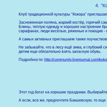
4. "
Клуб традиционной культуры "Кокора" приглашае
Заснеженная поляна, жаркий костёр, горячий са
Блины, теплую одежду и хорошее настроение бра
сарафанах, люди весёлые, ряженые и поющие - 
А самых активных приглашаем также поучаствова
Не забывайте, что в лесу ещё зима, и глубокий сн
детям еще обязательно взять запасную обувь.
Подробности:
http://community.livejournal.com/koko
Этот год богат на хорошие праздники. Выбирайте
А если, все же, предпочтете Бакшевскую, то еще