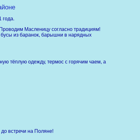
айоне
 года.
! Проводим Масленицу согласно традициям!
и бусы из баранок, барышни в нарядных
асную тёплую одежду, термос с горячим чаем, а
И до встречи на Поляне!