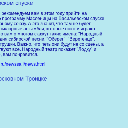
вском спуске
 рекомендуем вам в этом году прийти на
ю программу Масленицы на Васильевском спуске
му союзу. А это значит, что там не будет
ольклорные ансамбли, которые поют и играют
то вам о многом скажут такие имена: "Народный
дия сибирской песни, "Оберег", "Веретенце",
трушки. Важно, что петь они будут не со сцены, а
твуют все. Народный театр покажет "Лодку" и
, вам понравится.
e.ru/newssall/news.html
осковном Троицке