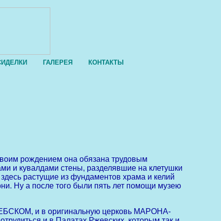
СИДЕЛКИ
ГАЛЕРЕЯ
КОНТАКТЫ
воим рождением она обязана трудовым
и кувалдами стены, разделявшие на клетушки
здесь растущие из фундаментов храма и келий
ни. Ну а после того были пять лет помощи музею
СКОМ, и в оригинальную церковь МАРОНА-
удиться и в Палатах Ржевских, которым так и