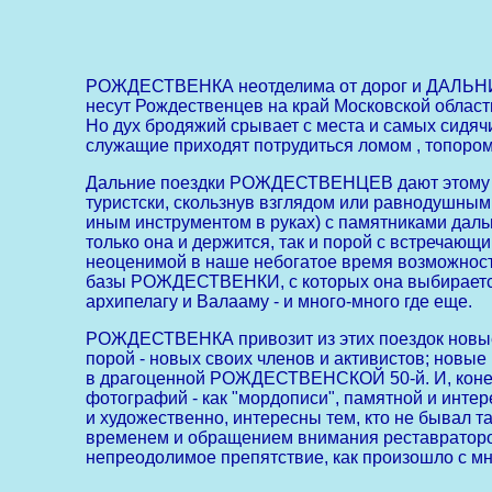
РОЖДЕСТВЕНКА неотделима от дорог и ДАЛЬНИХ п
несут Рождественцев на край Московской области
Но дух бродяжий срывает с места и самых сидяч
служащие приходят потрудиться ломом , топор
Дальние поездки РОЖДЕСТВЕНЦЕВ дают этому объ
туристски, скользнув взглядом или равнодушным
иным инструментом в руках) с памятниками дальн
только она и держится, так и порой с встреча
неоценимой в наше небогатое время возможность 
базы РОЖДЕСТВЕНКИ, с которых она выбирается 
архипелагу и Валааму - и много-много где еще.
РОЖДЕСТВЕНКА привозит из этих поездок новые 
порой - новых своих членов и активистов; новые 
в драгоценной РОЖДЕСТВЕНСКОЙ 50-й. И, конечн
фотографий - как "мордописи", памятной и интер
и художественно, интересны тем, кто не бывал
временем и обращением внимания реставраторов
непреодолимое препятствие, как произошло с мн