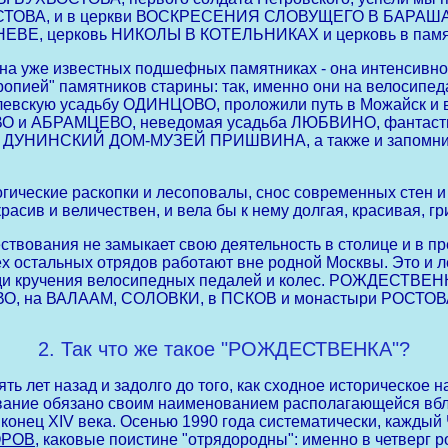
ОВА, и в церкви ВОСКРЕСЕНИЯ СЛОВУЩЕГО В БАРАШАХ, и,
НЕВЕ, церковь НИКОЛЫ В КОТЕЛЬНИКАХ и церковь в пам
а уже известных подшефных памятниках - она интенсивно 
ропией" памятников старины: так, именно они на вело
вскую усадьбу ОДИНЦОВО, проложили путь в Можайск и в 
 и АБРАМЦЕВО, неведомая усадьба ЛЮБВИНО, фантасти
УНИНСКИЙ ДОМ-МУЗЕЙ ПРИШВИНА, а также и запомнив
еские раскопки и лесоповалы, снос современных стен и у
 красив и величествен, и вела бы к нему долгая, краси
ования не замыкает свою деятельность в столице и в пре
стальных отрядов работают вне родной Москвы. Это и ле
 ради кручения велосипедных педалей и колес. РОЖДЕСТ
ВО, на ВАЛААМ, СОЛОВКИ, в ПСКОВ и монастыри РОСТО
2. Так что же такое "РОЖДЕСТВЕНКА"?
ь лет назад и задолго до того, как сходное историческое
ование обязано своим наименованием располагающейся вбли
й конец ХIV века. Осенью 1990 года систематически, кажд
ОРОВ
, каковые поистине "отрядородны": именно в четверг 