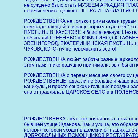
не суждено было стать МУЗЕЕМ АРКАДИЯ ПЛАСТ
перечислению: церковь ПЕТРА И ПАВЛА В ЯСЕ
РОЖДЕСТВЕНКА не только примыкала к трудам н
подкрадывающейся и чаще торжествующей "энт
ПУСТЫНЬ В ФАУСТОВЕ и блистательную Шехтеле
побывали! ГРЕБНЕВО и КОМЯГИНО, ОСТАФЬЕВО
ЗВЕНИГОРОД, ЕКАТЕРИНИНСКАЯ ПУСТЫНЬ и Д
ЧУКОВСКОГО- ну не перечислить всего!
РОЖДЕСТВЕНКА любит работы разные: археологич
этом памятнике радушно принимали, был бы он
РОЖДЕСТВЕНКА с первых месяцев своего существ
РОЖДЕСТВЕНЦЫ едва ли не больше и чаще всех о
каникулы, и просто ознакомительные поездки
она отправляла в ЦАРСКОЕ СЕЛО и в ПОЛЕНО
РОЖДЕСТВЕНКА - имя это появилось в печати пят
бывшей улице Жданова. Как и улица, это образ
история которой уходит в далекий от наших дне
ДОБРОВОЛЬНЫХ ПОМОЩНИКОВ РЕСТАВРАТ