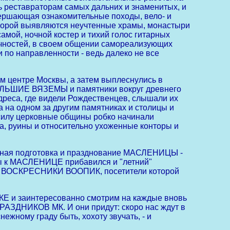
 реставраторам самых дальних и знаменитых, и
овершающая ознакомительные походы, вело- и
 порой выявляются неучтенные храмы, монастыри
амой, ночной костер и тихий голос гитарных
личностей, в своем общении самореализующих
 по направленности - ведь далеко не все
ентре Москвы, а затем выплеснулись в
ЬШИЕ ВЯЗЕМЫ и памятники вокруг древнего
а, где видели Рождественцев, слышали их
а на одном за другим памятниках и столицы и
силу церковные общины робко начинали
а, руины и относительно ухоженные конторы и
ная подготовка и празднование МАСЛЕНИЦЫ -
ды к МАСЛЕНИЦЕ прибавился и "летний"
ВОСКРЕСНИКИ ВООПИК, посетители которой
КЕ и заинтересованно смотрим на каждые вновь
АЗДНИКОВ МК. И они придут: скоро нас ждут в
ежному граду быть, хохоту звучать, - и