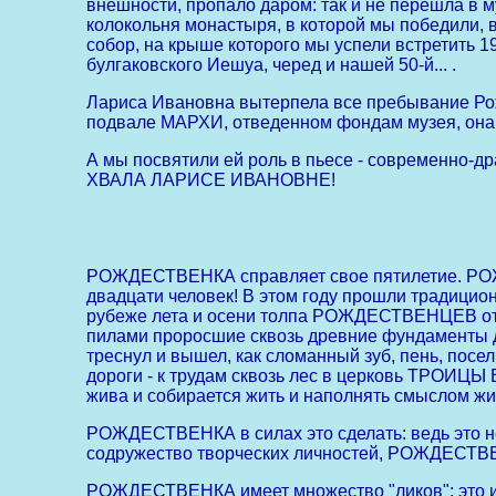
внешности, пропало даром: так и не перешла в 
колокольня монастыря, в которой мы победили, 
собор, на крыше которого мы успели встретить 1
булгаковского Иешуа, черед и нашей 50-й... .
Лариса Ивановна вытерпела все пребывание Рож
подвале МАРХИ, отведенном фондам музея, она 
А мы посвятили ей роль в пьесе - современно-
ХВАЛА ЛАРИСЕ ИВАНОВНЕ!
РОЖДЕСТВЕНКА справляет свое пятилетие. РОЖД
двадцати человек! В этом году прошли традицио
рубеже лета и осени толпа РОЖДЕСТВЕНЦЕВ откр
пилами проросшие сквозь древние фундамен
треснул и вышел, как сломанный зуб, пень, 
дороги - к трудам сквозь лес в церковь ТРОИ
жива и собирается жить и наполнять смыслом жиз
РОЖДЕСТВЕНКА в силах это сделать: ведь это н
содружество творческих личностей, РОЖДЕСТВЕН
РОЖДЕСТВЕНКА имеет множество "ликов": это и