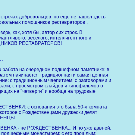
встречах добровольцев, но еще не нашел здесь
ровольных помощников реставраторов .
к, как, хотя бы, автор сих строк. В
антливого, веселого, интеллигентного и
МОЩНИКОВ РЕСТАВРАТОРОВ!
.
 работа на очередном подшефном памятнике: в
а затем начинается традиционная и самая ценная
ение: с традиционным чаепитием: с разговорами и
али, с просмотром слайдов и кинофильмов о
дящих на "четверги" и вообще на трудовые
ДЕСТВЕНКИ: с основания это была 50-я комната
оторое с Рождественцами дружески делят
ТВЕНЦЫ.
ТВЕНКА - не РОЖДЕСТВЕНКА... И по уже давней,
мим подшефным монастырем: с его прошлым: