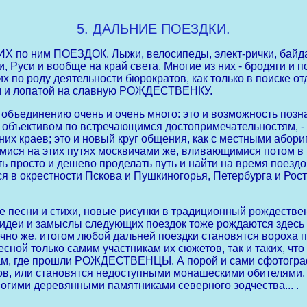
5. ДАЛЬНИЕ ПОЕЗДКИ.
о ним ПОЕЗДОК. Лыжи, велосипеды, элект-рички, байдарк
, Руси и вообще на край света. Многие из них - бродяги и 
их по роду деятельности бюрократов, как только в поиске 
ом и лопатой на славную РОЖДЕСТВЕНКУ.
единению очень и очень много: это и возможность познак
 объективом по встречающимся достопримечательностям, - 
их краев; это и новый круг общения, как с местными абори
ющимися на этих путях москвичами же, вливающимися потом
просто и дешево проделать путь и найти на время поездок
в окрестности Пскова и Пушкиногорья, Петербурга и Рост
песни и стихи, новые рисунки в традиционный рождественс
идеи и замыслы следующих поездок тоже рождаются здесь - и
о же, итогом любой дальней поездки становятся вороха п
есной только самим участникам их сюжетов, так и таких, чт
 там, где прошли РОЖДЕСТВЕНЦЫ. А порой и сами сфотогр
, или становятся недоступными монашескими обителями, 
огими деревянными памятниками северного зодчества... .