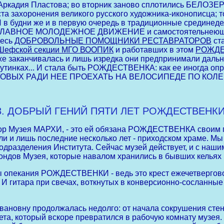
 Аркадия Пластова; во вторник заново сплотились БЕЛОЗ
ста захоронения великого русского художника-иконописца
 в будни же и в первую очередь в традиционные сред
ЛАВНОЕ МОЛОДЕЖНОЕ ДВИЖЕНИЕ и самостоятельнеющая
десь
ДОБРОВОЛЬНЫЕ ПОМОЩНИКИ РЕСТАВРАТОРОВ
ста
Шефской секции МГО ВООПИК
и работавших в этом
РОЖДЕ
канчивалась и лишь изредка они предпринимали дальние
Путинках... И стала быть РОЖДЕСТВЕНКА: как ее иногд
ОВЫХ РАДИ НЕЕ ПРОЕХАТЬ НА ВЕЛОСИПЕДЕ ПО КОЛЕН
3. ДОБРЫЙ ГЕНИЙ ПЯТИ ЛЕТ РОЖДЕСТВЕНКИ
узея МАРХИ, - это ей обязана РОЖДЕСТВЕНКА своим п
ли и лишь последние несколько лет - приходском храме. М
одразделения Института. Сейчас музей действует, и с наши
фондов Музея, которые навалом хранились в бывших кельях 
ы опекания РОЖДЕСТВЕНКИ - ведь это крест ежечетвергов
И гитара при свечах, воткнутых в конверсионно-сосланные 
овну продолжалась недолго: от начала сокрушения стен в
та, который вскоре превратился в рабочую комнату музея. 