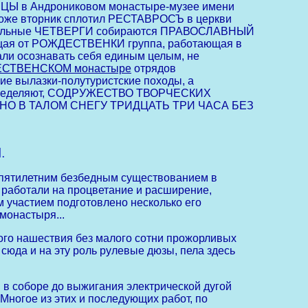
ЕРЦЫ в Андрониковом монастыре-музее имени
; тоже вторник сплотил РЕСТАВРОСЪ в церкви
инедельные ЧЕТВЕРГИ собираются ПРАВОСЛАВНЫЙ
 от РОЖДЕСТВЕНКИ группа, работающая в
ли осознавать себя единым целым, не
СТВЕНСКОМ монастыре
отрядов
 вылазки-полутуристские походы, а
а определяют, СОДРУЖЕСТВО ТВОРЧЕСКИХ
О В ТАЛОМ СНЕГУ ТРИДЦАТЬ ТРИ ЧАСА БЕЗ
.
ятилетним безбедным существованием в
ы работали на процветание и расширение,
м участием подготовлено несколько его
монастыря...
ого нашествия без малого сотни прожорливых
сюда и на эту роль рулевые дюзы, пела здесь
 соборе до выжигания электрической дугой
Многое из этих и последующих работ, по