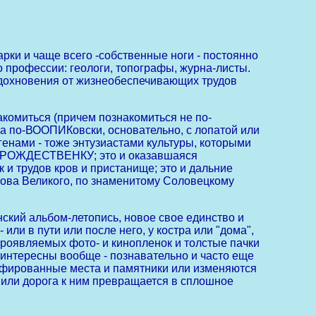
и и чаще всего -собственные ноги - постоянно
по профессии: геологи, топографы, журна-листы.
отдохновения от жизнеобеспечивающих трудов
омиться (причем познакомиться не по-
а по-ВООПИКовски, основательно, с лопатой или
генами - тоже энтузиастами культуры, которыми
 в РОЖДЕСТВЕНКУ; это и оказавшаяся
 и трудов кров и пристанище; это и дальние
ова Великого, по знаменитому Соловецкому
кий альбом-летопись, новое свое единство и
ли в пути или после него, у костра или "дома",
роявляемых фото- и кинопленок и толстые пачки
о интересны вообще - познавательно и часто еще
афированные места и памятники или изменяются
или дорога к ним превращается в сплошное