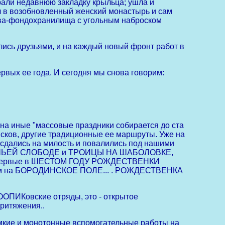
рали недавнюю закладку крыльца; ушла и
л в возобновленный женский монастырь и сам
рхива-фондохранилища с угольным наброском
ись друзьями, и на каждый новый фронт работ в
вых ее года. И сегодня мы снова говорим:
 иные "массовые праздники собирается до ста
Псков, другие традиционные ее маршруты. Уже на
сдались на милость и повалились под нашими
АЗАЧЬЕЙ СЛОБОДЕ и ТРОИЦЫ НА ШАБОЛОВКЕ,
ены первые в ШЕСТОМ ГОДУ РОЖДЕСТВЕНКИ
емкам на БОРОДИНСКОЕ ПОЛЕ... . РОЖДЕСТВЕНКА
ОПИКовские отряды, это - открытое
ритяжения..
мкие и монотонные вспомогательные работы на