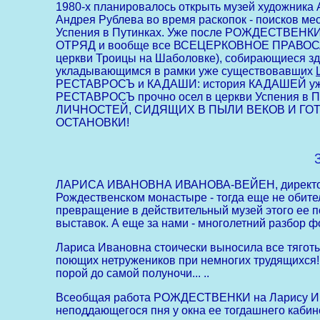
1980-х планировалось открыть музей художника
Андрея Рублева во время раскопок - поисков ме
Успения в Путинках. Уже после РОЖДЕСТВЕНКИ
ОТРЯД и вообще все ВСЕЦЕРКОВНОЕ ПРАВОС
церкви Троицы на Шаболовке), собирающиеся з
укладывающимся в рамки уже существовавших
РЕСТАВРОСЪ и КАДАШИ: история КАДАШЕЙ уже за
РЕСТАВРОСЪ прочно осел в церкви Успения в 
ЛИЧНОСТЕЙ, СИДЯЩИХ В ПЫЛИ ВЕКОВ И ГОТ
ОСТАНОВКИ!
ЛАРИСА ИВАНОВНА ИВАНОВА-ВЕЙЕН, директор М
Рождественском монастыре - тогда еще не обите
превращение в действительный музей этого ее п
выставок. А еще за нами - многолетний разбор 
Лариса Ивановна стоически выносила все тягот
поющих нетружеников при немногих трудящихся! 
порой до самой полуночи... ..
Всеобщая работа РОЖДЕСТВЕНКИ на Ларису Иван
неподдающегося пня у окна ее тогдашнего кабине