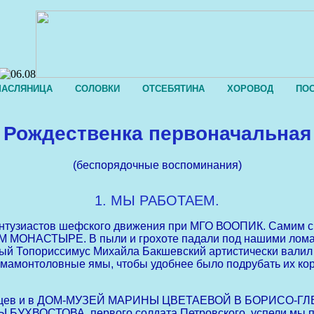
АСЛЯНИЦА
СОЛОВКИ
ОТСЕБЯТИНА
ХОРОВОД
ПО
Рождественка первоначальная
(беспорядочные воспоминания)
1. МЫ РАБОТАЕМ.
нтузиастов шефского движения при МГО ВООПИК. Самим с
АСТЫРЕ. В пыли и грохоте падали под нашими ломами 
тый Топориссимус Михайла Бакшевский артистически валил 
й мамонтоловные ямы, чтобы удобнее было подрубать их кор
цев и в ДОМ-МУЗЕЙ МАРИНЫ ЦВЕТАЕВОЙ В БОРИСО-ГЛЕБ
ХВОСТОВА, первого солдата Петровского, успели мы потр