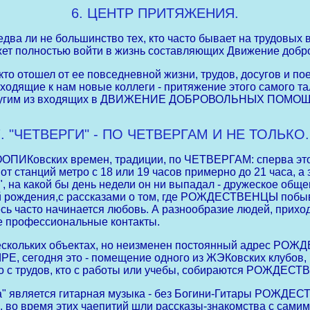
6. ЦЕНТР ПРИТЯЖЕНИЯ.
ва ли не большинство тех, кто часто бывает на трудовых 
ожет полностью войти в жизнь составляющих Движение доб
ошел от ее повседневной жизни, трудов, досугов и поездо
ящие к нам новые коллеги - притяжение этого самого тал
им другим из входящих в ДВИЖЕНИЕ ДОБРОВОЛЬНЫХ ПО
7. "ЧЕТВЕРГИ" - ПО ЧЕТВЕРГАМ И НЕ ТОЛЬКО..
ПИКовских времен, традиции, по ЧЕТВЕРГАМ: сперва это
от станций метро с 18 или 19 часов примерно до 21 часа, 
, на какой бы день недели он ни выпадал - дружеское общ
й рождения,с рассказами о том, где РОЖДЕСТВЕНЦЫ побыв
есь часто начинается любовь. А разнообразие людей, прихо
ые профессиональные контакты.
нескольких объектах, но неизменен постоянный адрес РОЖ
годня это - помещение одного из ЖЭКовских клубов, к
то с трудов, кто с работы или учебы, собираются РОЖДЕС
а" является гитарная музыка - без Богини-Гитары РОЖДЕС
и, во время этих чаепитий шли рассказы-знакомства с са