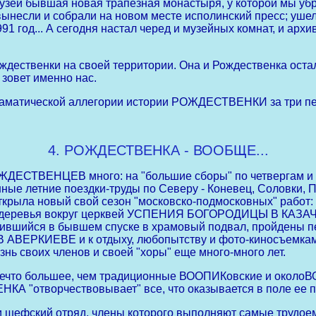
музей бывшая новая трапезная монастыря, у которой мы уб
вынесли и собрали на новом месте исполинский пресс; уше
991 год... А сегодня настал черед и музейных комнат, и а
дественки на своей территории. Она и Рождественка остал
зовет именно нас.
драматической аллегории истории РОЖДЕСТВЕНКИ за три пер
4. РОЖДЕСТВЕНКА - ВООБЩЕ...
ЕСТВЕНЦЕВ много: на "большие сборы" по четвергам и на
нные летние поездки-труды по Северу - Коневец, Соловки, 
ыла новый свой сезон "московско-подмосковных" работ: 
ты деревья вокруг церквей УСПЕНИЯ БОГОРОДИЦЫ В К
поселившийся в бывшем спуске в храмовый подвал, пройд
ЦЫ В АВЕРКИЕВЕ и к отдыху, любопытству и фото-киносъ
нь своих членов и своей "хоры" еще много-много лет.
ечто большее, чем традиционные ВООПИКовские и околоВО
КА "отворчествовывает" все, что оказывается в поле ее п
 шефский отряд, члены которого выполняют самые трудое