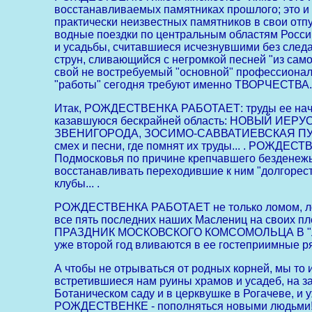
восстанавливаемых памятниках прошлого; это и
практически неизвестных памятников в свои отп
водные поездки по центральным областям Росси
и усадьбы, считавшиеся исчезнувшими без следа;
струн, сливающийся с негромкой песней "из сам
свой не востребуемый "основной" профессиональ
"работы" сегодня требуют именно ТВОРЧЕСТВА...
Итак, РОЖДЕСТВЕНКА РАБОТАЕТ: труды ее нач
казавшуюся бескрайней область: НОВЫЙ ИЕР
ЗВЕНИГОРОДА, ЗОСИМО-САВВАТИЕВСКАЯ ПУСТЫНЬ
смех и песни, где помнят их труды... . РОЖДЕСТ
Подмосковья по причине крепчавшего безденеж
восстанавливать переходившие к ним "долгорест
клубы... .
РОЖДЕСТВЕНКА РАБОТАЕТ не только ломом, ло
все пять последних наших Маслениц на своих п
ПРАЗДНИК МОСКОВСКОГО КОМСОМОЛЬЦА В "ЛУЖ
уже второй год вливаются в ее гостеприимны
А чтобы не отрываться от родных корней, мы т
встретившиеся нам руины храмов и усадеб, на
Ботаническом саду и в церквушке в Рогачеве, и у
РОЖДЕСТВЕНКЕ - пополняться новыми людьми