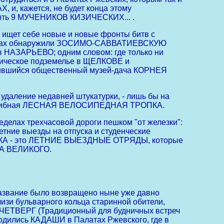
 кажется, не будет конца этому
ять 9 МУЧЕНИКОВ КИЗИЧЕСКИХ... .
ищет себе новые и новые фронты битв с
сипедах обнаружили ЗОСИМО-САВВАТИЕВСКУЮ
НАЗАРЬЕВО; одним словом: где только ни
ческое подземелье в ЩЕЛКОВЕ и
шийся общественный музей-дача КОРНЕЯ
даление недавней штукатурки, - лишь бы на
вая, грибная ЛЕСНАЯ ВЕЛОСИПЕДНАЯ ТРОПКА.
делах трехчасовой дороги пешком "от железки":
тние выезды на отпуска и студенческие
ВЕНКА - это ЛЕТНИЕ ВЫЕЗДНЫЕ ОТРЯДЫ, которые
ВА ВЕЛИКОГО.
 название было возвращено ныне уже давно
зи бульварного кольца старинной обители,
ый ЧЕТВЕРГ (Традиционный для будничных встреч
родились КАДАШИ в Палатах Ржевского, где в