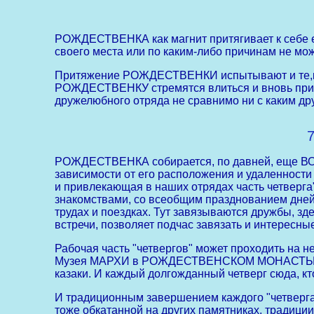
РОЖДЕСТВЕНКА как магнит притягивает к себе ед
своего места или по каким-либо причинам не м
Притяжение РОЖДЕСТВЕНКИ испытывают и те,кто от
РОЖДЕСТВЕНКУ стремятся влиться и вновь приход
дружелюбного отряда не сравнимо ни с как
РОЖДЕСТВЕНКА собирается, по давней, еще ВОО
зависимости от его расположения и удаленности 
и привлекающая в наших отрядах часть четверга"
знакомствами, со всеобщим празднованием дне
трудах и поездках. Тут завязываются дружбы, зд
встречи, позволяет подчас завязать и интересн
Рабочая часть "четвергов" может проходить на 
Музея МАРХИ в РОЖДЕСТВЕНСКОМ МОНАСТЫРЕ, се
казаки. И каждый долгожданный четверг сюда, к
И традиционным завершением каждого "четверг
тоже обкатанной на других памятниках, традици